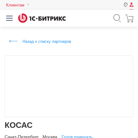
Клиентам
Авторизация
Россия
Нет аккаунта?
Зарегистрироваться
Казахстан
Назад к списку партнеров
Беларусь
Логин
Пароль
Запомнить меня на этом
компьютере
Забыли свой пароль?
КОСАС
или войдите с помощью
Санкт-Петербург
,
Москва
Готов приехать