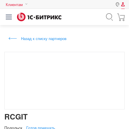
Клиентам
Авторизация
Россия
Нет аккаунта?
Зарегистрироваться
Казахстан
Назад к списку партнеров
Беларусь
Логин
Пароль
Запомнить меня на этом
компьютере
Забыли свой пароль?
RCGIT
или войдите с помощью
Подольск
Готов приехать