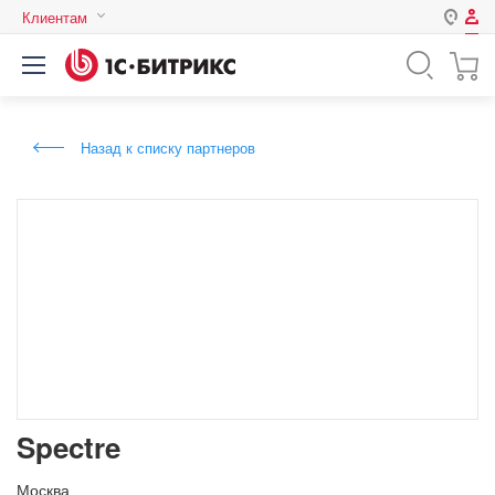
Клиентам
Авторизация
Россия
Нет аккаунта?
Зарегистрироваться
Казахстан
Назад к списку партнеров
Беларусь
Логин
Пароль
Запомнить меня на этом
компьютере
Забыли свой пароль?
Spectre
или войдите с помощью
Москва