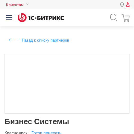
Клиентам
Авторизация
Россия
Нет аккаунта?
Зарегистрироваться
Казахстан
Назад к списку партнеров
Беларусь
Логин
Пароль
Запомнить меня на этом
компьютере
Забыли свой пароль?
Бизнес Системы
или войдите с помощью
Красноярск
Готов приехать