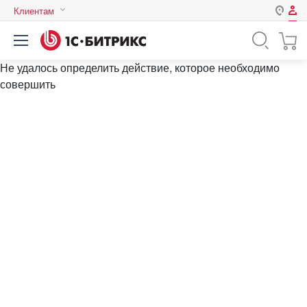
Клиентам
Авторизация
Россия
Не удалось определить действие, которое необходимо
Нет аккаунта?
Зарегистрироваться
Казахстан
совершить
Беларусь
Логин
Пароль
Запомнить меня на этом
компьютере
Забыли свой пароль?
или войдите с помощью