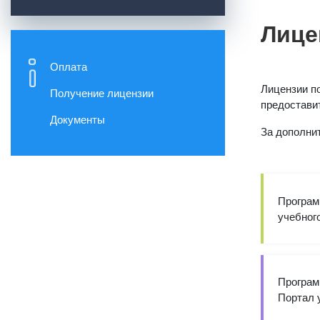
Лице
Оплата
Лицензии п
Получение лицензии
предостави
Документы
За дополни
Програм
учебного
Програм
Портал у