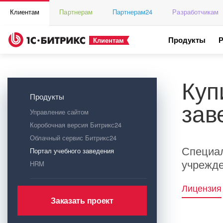
Клиентам
Партнерам
Партнерам24
Разработчикам
Продукты
Клиентам
Куп
Продукты
зав
Управление сайтом
Коробочная версия Битрикс24
Облачный сервис Битрикс24
Специал
Портал учебного заведения
учрежде
HRM
Лицензия
Заказать проект