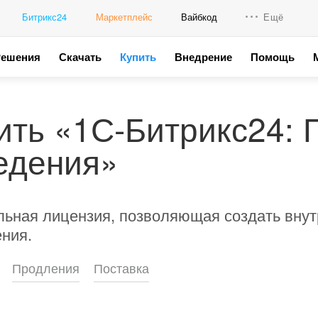
Битрикс24
Маркетплейс
Вайбкод
Ещё
Решения
Скачать
Купить
Внедрение
Помощь
Интеграци
Промо для
ить «1С-Битрикс24: 
едения»
ьная лицензия, позволяющая создать внут
ния.
Продления
Поставка