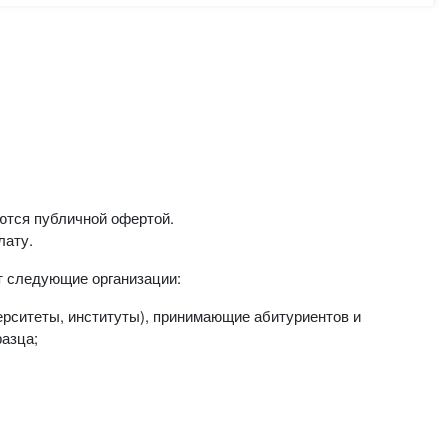
ются публичной офертой.
лату.
т следующие организации:
ерситеты, институты), принимающие абитуриентов и
азца;