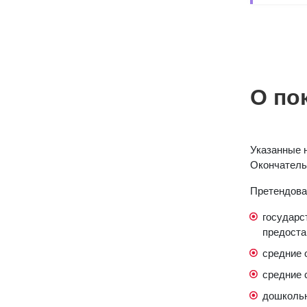
О по
Указанные 
Окончательн
Претендова
государс
предоста
средние 
средние 
дошколь