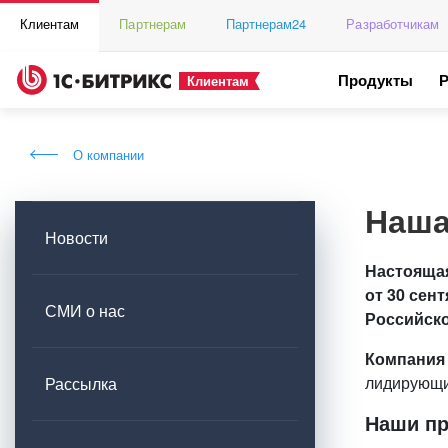
Клиентам
Партнерам
Партнерам24
Разработчикам
Продукты
Клиентам
О компании
Наша
Новости
Настоящая
от 30 сен
СМИ о нас
Российско
Компания
лидирующи
Рассылка
Наши п