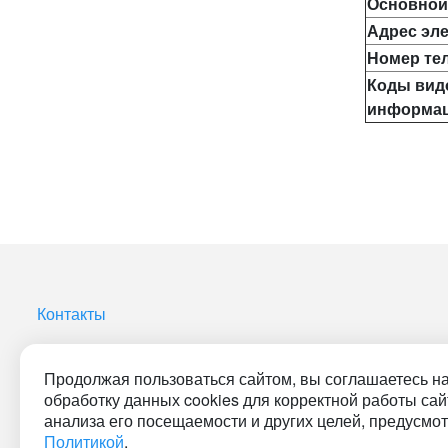
Основной
Адрес эл
Номер те
Коды вид
информац
Контакты
Продолжая пользоваться сайтом, вы соглашаетесь н
обработку данных cookies для корректной работы сай
© 2001-2026 «Битрикс», «1С-Битрикс». Работает на 1С-
анализа его посещаемости и других целей, предусмо
Битрикс: Управление сайтом.
Политикой
.