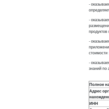
- оказывае
определяет
- оказыва
размещени
продуктов 
- оказыва
приложений
стоимости
- оказывае
знаний по 
Полное н
Адрес орг
нахожден
ИНН