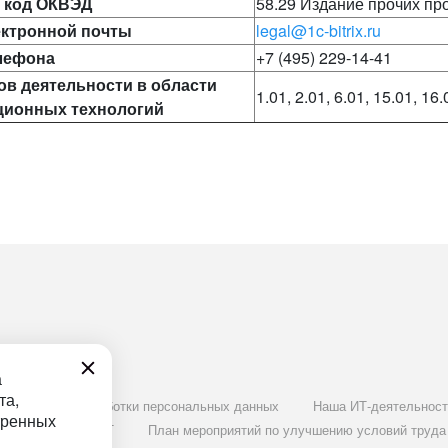
 код ОКВЭД
58.29 Издание прочих пр
ектронной почты
legal@1c-bitrix.ru
лефона
+7 (495) 229-14-41
ов деятельности в области
1.01, 2.01, 6.01, 15.01, 16.
ионных технологий
а
та,
Политика обработки персональных данных
Наша ИТ-деятельност
тренных
Документ СОУТ
План мероприятий по улучшению условий труда