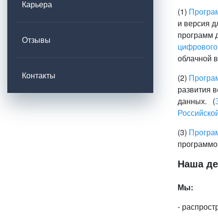
Карьера
(1)
Програ
и версия д
программ д
Отзывы
цифрового 
облачной 
Контакты
(2)
Програм
развития в
данных. (
Российско
(3)
Програ
программо
Наша де
Мы:
- распрост