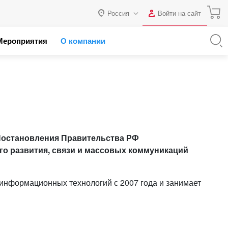
Россия
Войти на сайт
Авторизация
Мероприятия
О компании
я с 1С
Россия
Нет аккаунта?
Зарегистрироваться
 партнеров
Казахстан
Беларусь
Логин
Пароль
 Постановления Правительства РФ
ого развития, связи и массовых коммуникаций
Запомнить меня на этом
компьютере
 информационных технологий с 2007 года и занимает
Забыли свой пароль?