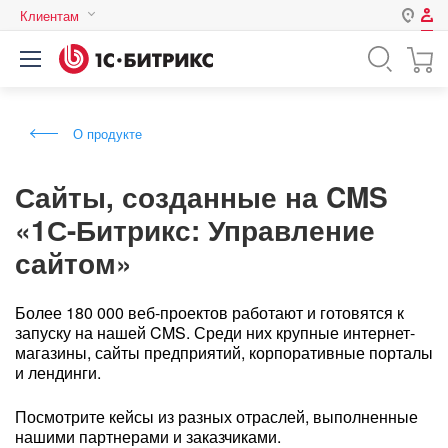
Клиентам
Авторизация
Россия
Нет аккаунта?
Зарегистрироваться
Казахстан
О продукте
Беларусь
Логин
Сайты, созданные на CMS
«1С-Битрикс: Управление
Пароль
сайтом»
Запомнить меня на этом
компьютере
Более 180 000 веб-проектов работают и готовятся к
запуску на нашей CMS. Среди них крупные интернет-
Забыли свой пароль?
магазины, сайты предприятий, корпоративные порталы
и лендинги.
Посмотрите кейсы из разных отраслей, выполненные
или войдите с помощью
нашими партнерами и заказчиками.