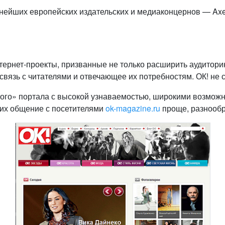
пнейших европейских издательских и медиаконцернов — Ax
ернет-проекты, призванные не только расширить аудиторию
вязь с читателями и отвечающее их потребностям. ОК! не 
ного» портала с высокой узнаваемостью, широкими возмож
их общение с посетителями
ok-magazine.ru
проще, разнообр