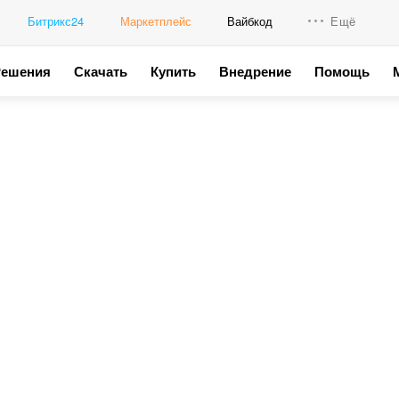
Битрикс24
Маркетплейс
Вайбкод
Ещё
Решения
Скачать
Купить
Внедрение
Помощь
Интеграци
Промо для