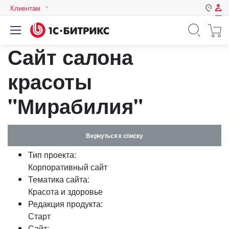
Клиентам
Авторизация
Россия
Сайт салона
Нет аккаунта?
Зарегистрироваться
Казахстан
Беларусь
красоты
Логин
"Мирабилия"
Пароль
Вернуться к списку
Запомнить меня на этом
Тип проекта:
компьютере
Корпоративный сайт
Забыли свой пароль?
Тематика сайта:
Красота и здоровье
Редакция продукта:
Старт
или войдите с помощью
Сайт: