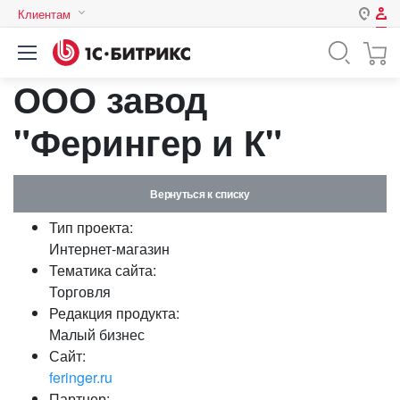
Клиентам
Авторизация
Россия
ООО завод
Нет аккаунта?
Зарегистрироваться
Казахстан
Беларусь
"Ферингер и К"
Логин
Вернуться к списку
Пароль
Тип проекта:
Интернет-магазин
Запомнить меня на этом
Тематика сайта:
компьютере
Торговля
Забыли свой пароль?
Редакция продукта:
Малый бизнес
Сайт:
feringer.ru
или войдите с помощью
Партнер: