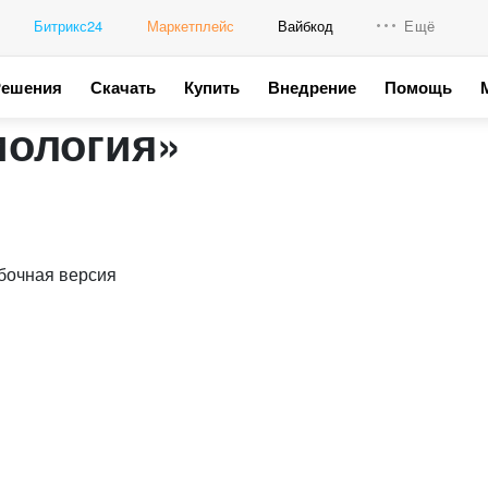
Битрикс24
Маркетплейс
Вайбкод
Ещё
Решения
Скачать
Купить
Внедрение
Помощь
Интеграци
иология»
Промо для
бочная версия