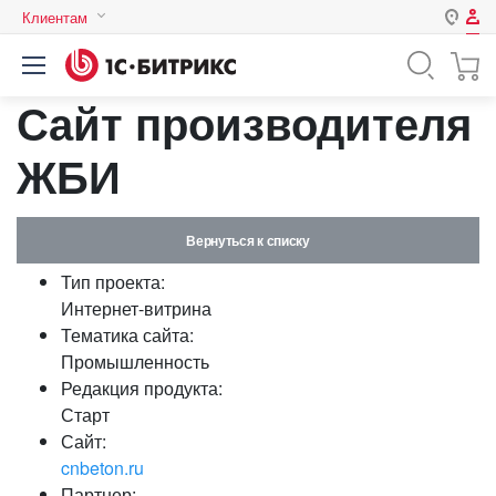
Клиентам
Авторизация
Россия
Сайт производителя
Нет аккаунта?
Зарегистрироваться
Казахстан
Беларусь
ЖБИ
Логин
Вернуться к списку
Пароль
Тип проекта:
Интернет-витрина
Запомнить меня на этом
Тематика сайта:
компьютере
Промышленность
Забыли свой пароль?
Редакция продукта:
Старт
Сайт:
cnbeton.ru
или войдите с помощью
Партнер: