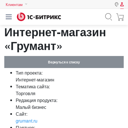
Клиентам
Авторизация
Россия
Интернет-магазин
Нет аккаунта?
Зарегистрироваться
Казахстан
Беларусь
«Грумант»
Логин
Вернуться к списку
Пароль
Тип проекта:
Интернет-магазин
Запомнить меня на этом
Тематика сайта:
компьютере
Торговля
Забыли свой пароль?
Редакция продукта:
Малый бизнес
Сайт:
grumant.ru
или войдите с помощью
Партнер: