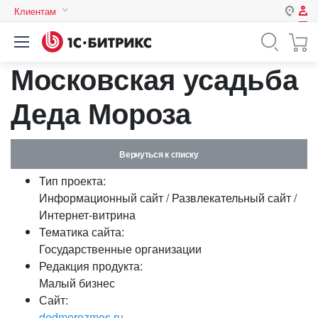
Клиентам
Авторизация
Россия
Московская усадьба
Нет аккаунта?
Зарегистрироваться
Казахстан
Беларусь
Деда Мороза
Логин
Вернуться к списку
Пароль
Тип проекта:
Информационный сайт / Развлекательный сайт /
Запомнить меня на этом
Интернет-витрина
компьютере
Тематика сайта:
Забыли свой пароль?
Государственные организации
Редакция продукта:
Малый бизнес
Сайт:
или войдите с помощью
dedmorozmos.ru