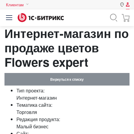
Клиентам
Авторизация
Россия
Интернет-магазин по
Нет аккаунта?
Зарегистрироваться
Казахстан
Беларусь
продаже цветов
Логин
Flowers expert
Пароль
Вернуться к списку
Запомнить меня на этом
Тип проекта:
компьютере
Интернет-магазин
Забыли свой пароль?
Тематика сайта:
Торговля
Редакция продукта:
Малый бизнес
или войдите с помощью
Сайт: