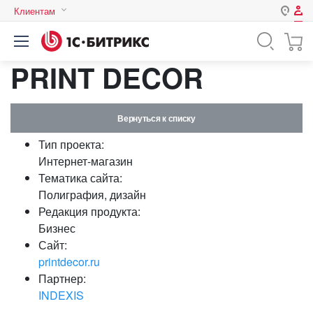
Клиентам
Авторизация
Россия
PRINT DECOR
Нет аккаунта?
Зарегистрироваться
Казахстан
Беларусь
Логин
Вернуться к списку
Тип проекта:
Пароль
Интернет-магазин
Тематика сайта:
Полиграфия, дизайн
Запомнить меня на этом
Редакция продукта:
компьютере
Бизнес
Забыли свой пароль?
Сайт:
printdecor.ru
Партнер:
INDEXIS
или войдите с помощью