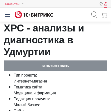
Клиентам
Авторизация
Россия
ХРС - анализы и
Нет аккаунта?
Зарегистрироваться
Казахстан
Беларусь
диагностика в
Логин
Удмуртии
Пароль
Вернуться к списку
Запомнить меня на этом
Тип проекта:
компьютере
Интернет-магазин
Забыли свой пароль?
Тематика сайта:
Медицина и фармация
Редакция продукта:
Малый бизнес
или войдите с помощью
Сайт: