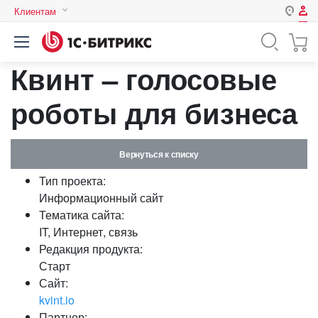
Клиентам
Авторизация
Россия
Квинт – голосовые
Нет аккаунта?
Зарегистрироваться
Казахстан
Беларусь
роботы для бизнеса
Логин
Вернуться к списку
Пароль
Тип проекта:
Информационный сайт
Запомнить меня на этом
Тематика сайта:
компьютере
IT, Интернет, связь
Забыли свой пароль?
Редакция продукта:
Старт
Сайт:
kvint.io
или войдите с помощью
Партнер: