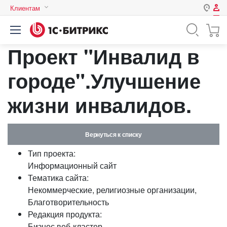
Клиентам
Авторизация
Россия
Проект "Инвалид в
Нет аккаунта?
Зарегистрироваться
Казахстан
Беларусь
городе".Улучшение
Логин
жизни инвалидов.
Пароль
Вернуться к списку
Запомнить меня на этом
Тип проекта:
компьютере
Информационный сайт
Забыли свой пароль?
Тематика сайта:
Некоммерческие, религиозные организации,
Благотворительность
Редакция продукта:
или войдите с помощью
Бизнес веб-кластер