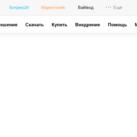
Битрикс24
Маркетплейс
Вайбкод
Ещё
Решения
Скачать
Купить
Внедрение
Помощь
Интеграци
Промо для