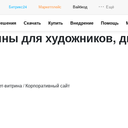
Битрикс24
Маркетплейс
Вайбкод
Ещё
Решения
Скачать
Купить
Внедрение
Помощь
Интеграци
ины для художников, д
Промо для
т-витрина / Корпоративный сайт