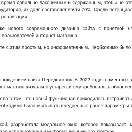
е время довольно лаконичным и сдержанным, чтобы не отп
аудитория, их доля составляет почти 70%. Среди потенциа
й реализации.
тке нового современного дизайна сайта с понятной на
пользователей интернет-магазина.
те с этим простым, но информативным. Необходимо было 
ровождением сайта Передвижник. В 2022 году совместно с
ет-магазин визуально устарел, и ему требовалось обновлен
яла в том, что новый функционал приходилось встраиват
необходимо было учитывать внедренные ранее параметры г
кой, разработала модальное окно, которое показывает 
ство использования и информационную архитектуру.