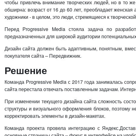
чтобы привлечь внимание творческих людей, но в то ж
обширна: возраст от 16 до 60 лет, преобладает женская 
художники - в целом, это люди, стремящиеся к творческо
Перед Progressive Media стояла задача по разрабо
предназначенных для широкой аудитории потенциальных 
Дизайн сайта должен быть адаптивным, понятным, вмес
покупателя сайта – Передвижник.
Решение
Команда Progressive Media с 2017 года занималась соп
сайта перестала отвечать поставленным задачам. Интерн
При изменении текущего дизайна сайта сложность состо
структуры и визуального оформления блоков, поэтому 
корректировать элементы в дизайн-макетах.
Команда проекта провела интеграцию с Яндекс.Достав
основные страницы сайта – фокус в интерфейсе на удоб