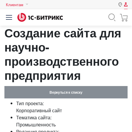
Клиентам
Авторизация
Россия
Создание сайта для
Нет аккаунта?
Зарегистрироваться
Казахстан
Беларусь
научно-
Логин
производственного
Пароль
предприятия
Запомнить меня на этом
компьютере
Вернуться к списку
Забыли свой пароль?
Тип проекта:
Корпоративный сайт
Тематика сайта:
Промышленность
или войдите с помощью
Редакция продукта: