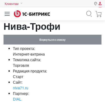
Клиентам
Авторизация
Россия
Нива-Трофи
Нет аккаунта?
Зарегистрироваться
Казахстан
Беларусь
Логин
Вернуться к списку
Тип проекта:
Пароль
Интернет-витрина
Тематика сайта:
Торговля
Запомнить меня на этом
Редакция продукта:
компьютере
Старт
Забыли свой пароль?
Сайт:
niva71.ru
Партнер:
DIAL
или войдите с помощью