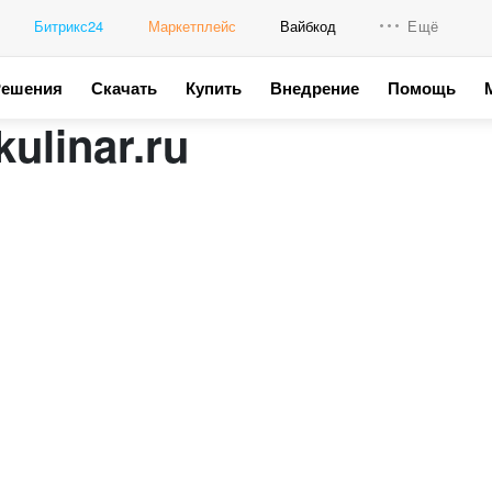
Битрикс24
Маркетплейс
Вайбкод
Ещё
Решения
Скачать
Купить
Внедрение
Помощь
Интеграци
ulinar.ru
Промо для