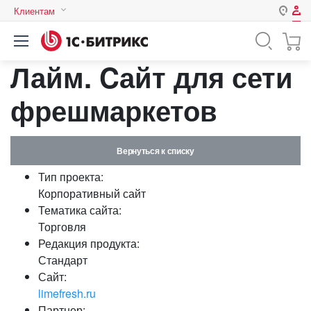
Клиентам
Авторизация
Россия
Лайм. Cайт для сети
Нет аккаунта?
Зарегистрироваться
Казахстан
Беларусь
фрешмаркетов
Логин
Вернуться к списку
Пароль
Тип проекта:
Корпоративный сайт
Запомнить меня на этом
Тематика сайта:
компьютере
Торговля
Забыли свой пароль?
Редакция продукта:
Стандарт
Сайт:
limefresh.ru
или войдите с помощью
Партнер: