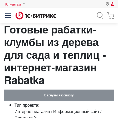
Клиентам
Авторизация
Россия
Готовые рабатки-
Нет аккаунта?
Зарегистрироваться
Казахстан
Беларусь
клумбы из дерева
Логин
для сада и теплиц -
Пароль
интернет-магазин
Rabatka
Запомнить меня на этом
компьютере
Забыли свой пароль?
Вернуться к списку
Тип проекта:
Интернет-магазин / Информационный сайт /
или войдите с помощью
Промо-сайт