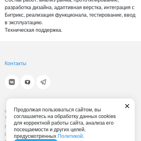
разработка дизайна, адаптивная верстка, интеграция с
Битрикс, реализация функционала, тестирование, ввод
в эксплуатацию.
Техническая поддержка.
Контакты
Продолжая пользоваться сайтом, вы
© 2001-2026 «Битрикс», «1С-Битрикс». Работает на
соглашаетесь на обработку данных cookies
1С-Битрикс: Управление сайтом.
для корректной работы сайта, анализа его
Политика обработки персональных данных
Наша ИТ-деятельность
посещаемости и других целей,
Соглашение об использовании сайта
Документ СОУТ
предусмотренных
Политикой
.