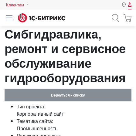
Клиентам
Авторизация
Россия
Сибгидравлика,
Нет аккаунта?
Зарегистрироваться
Казахстан
Беларусь
ремонт и сервисное
Логин
обслуживание
Пароль
гидрооборудования
Запомнить меня на этом
компьютере
Вернуться к списку
Забыли свой пароль?
Тип проекта:
Корпоративный сайт
Тематика сайта:
Промышленность
или войдите с помощью
Редакция продукта: