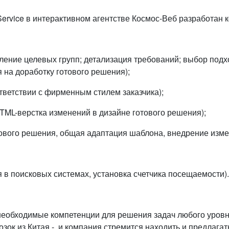
Service в интерактивном агентстве Космос-Веб разработан 
ение целевых групп; детализация требований; выбор подх
 на доработку готового решения);
тветствии с фирменным стилем заказчика);
TML-верстка изменений в дизайне готового решения);
ового решения, общая адаптация шаблона, внедрение изме
 в поисковых системах, установка счетчика посещаемости).
еобходимые компетенции для решения задач любого уровня,
зок из Китая - и компания стремится находить и предлага