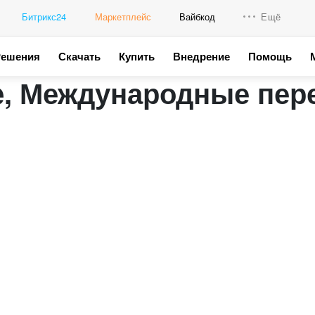
Битрикс24
Маркетплейс
Вайбкод
Ещё
Решения
Скачать
Купить
Внедрение
Помощь
Интеграци
ice, Международные пер
Промо для