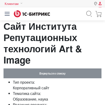
Клиентам
Авторизация
Россия
Сайт Института
Нет аккаунта?
Зарегистрироваться
Казахстан
Беларусь
Репутационных
Логин
технологий Art &
Пароль
Image
Запомнить меня на этом
компьютере
Вернуться к списку
Забыли свой пароль?
Тип проекта:
Корпоративный сайт
Тематика сайта:
Образование, наука
или войдите с помощью
Редакция продукта: