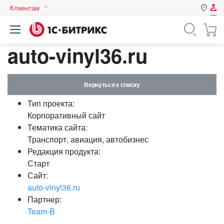
Клиентам
Авторизация
Россия
auto-vinyl36.ru
Нет аккаунта?
Зарегистрироваться
Казахстан
Беларусь
Логин
Вернуться к списку
Тип проекта:
Пароль
Корпоративный сайт
Тематика сайта:
Транспорт, авиация, автобизнес
Запомнить меня на этом
Редакция продукта:
компьютере
Старт
Забыли свой пароль?
Сайт:
auto-vinyl36.ru
Партнер:
Team-B
или войдите с помощью