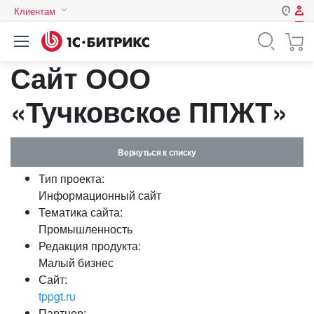
Клиентам
Авторизация
Россия
Сайт ООО
Нет аккаунта?
Зарегистрироваться
Казахстан
Беларусь
«Тучковское ППЖТ»
Логин
Вернуться к списку
Пароль
Тип проекта:
Информационный сайт
Запомнить меня на этом
Тематика сайта:
компьютере
Промышленность
Забыли свой пароль?
Редакция продукта:
Малый бизнес
Сайт:
tppgt.ru
или войдите с помощью
Партнер: