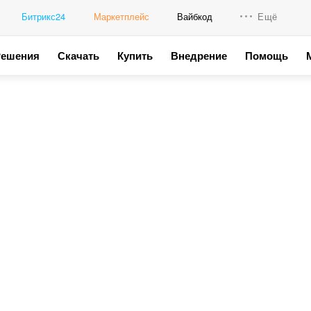
Битрикс24
Маркетплейс
Вайбкод
Ещё
Решения
Скачать
Купить
Внедрение
Помощь
Интеграци
Промо для