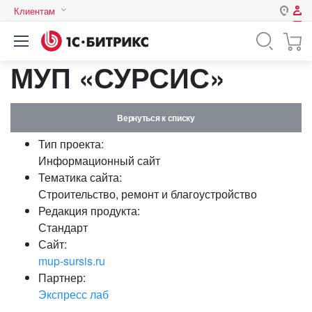
Клиентам
Авторизация
Россия
МУП «СУРСИС»
Нет аккаунта?
Зарегистрироваться
Казахстан
Беларусь
Логин
Вернуться к списку
Тип проекта:
Пароль
Информационный сайт
Тематика сайта:
Строительство, ремонт и благоустройство
Запомнить меня на этом
Редакция продукта:
компьютере
Стандарт
Забыли свой пароль?
Сайт:
mup-sursis.ru
Партнер:
Экспресс лаб
или войдите с помощью