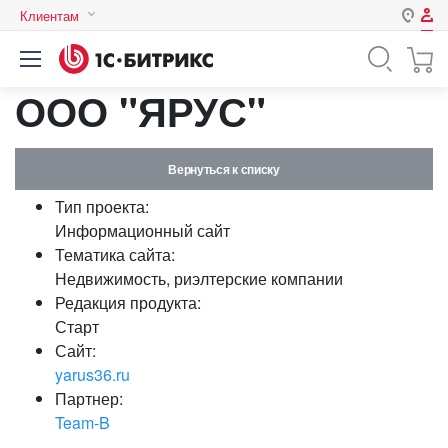
Клиентам
Авторизация
Россия
ООО "ЯРУС"
Нет аккаунта?
Зарегистрироваться
Казахстан
Беларусь
Логин
Вернуться к списку
Тип проекта:
Пароль
Информационный сайт
Тематика сайта:
Недвижимость, риэлтерские компании
Запомнить меня на этом
Редакция продукта:
компьютере
Старт
Забыли свой пароль?
Сайт:
yarus36.ru
Партнер:
Team-B
или войдите с помощью