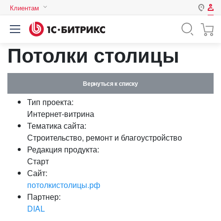
Клиентам
Авторизация
Россия
Потолки столицы
Нет аккаунта?
Зарегистрироваться
Казахстан
Беларусь
Логин
Вернуться к списку
Тип проекта:
Пароль
Интернет-витрина
Тематика сайта:
Строительство, ремонт и благоустройство
Запомнить меня на этом
Редакция продукта:
компьютере
Старт
Забыли свой пароль?
Сайт:
потолкистолицы.рф
Партнер:
DIAL
или войдите с помощью