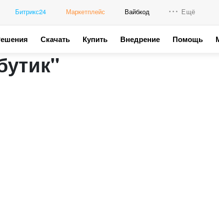
Битрикс24
Маркетплейс
Вайбкод
Ещё
Решения
Скачать
Купить
Внедрение
Помощь
Интеграци
бутик"
Промо для