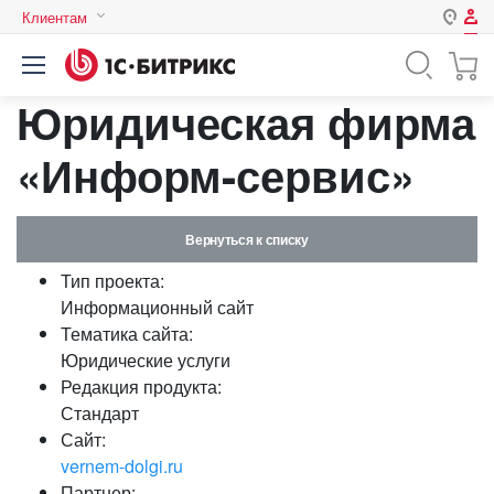
Клиентам
Авторизация
Россия
Юридическая фирма
Нет аккаунта?
Зарегистрироваться
Казахстан
Беларусь
«Информ-сервис»
Логин
Вернуться к списку
Пароль
Тип проекта:
Информационный сайт
Запомнить меня на этом
Тематика сайта:
компьютере
Юридические услуги
Забыли свой пароль?
Редакция продукта:
Стандарт
Сайт:
vernem-dolgi.ru
или войдите с помощью
Партнер: