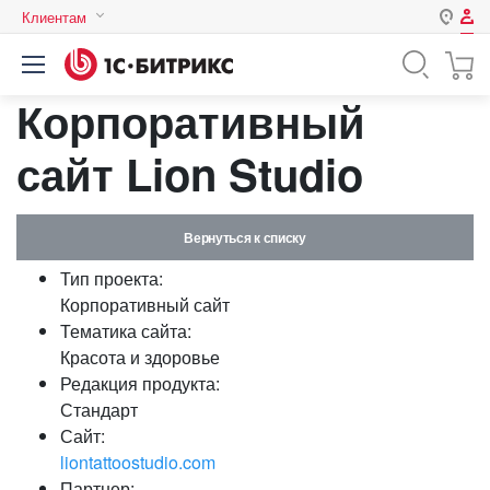
Клиентам
Авторизация
Россия
Корпоративный
Нет аккаунта?
Зарегистрироваться
Казахстан
Беларусь
сайт Lion Studio
Логин
Вернуться к списку
Пароль
Тип проекта:
Корпоративный сайт
Запомнить меня на этом
Тематика сайта:
компьютере
Красота и здоровье
Забыли свой пароль?
Редакция продукта:
Стандарт
Сайт:
liontattoostudio.com
или войдите с помощью
Партнер: