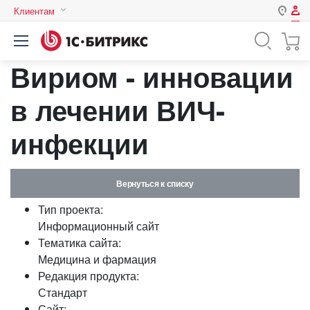
Клиентам
Авторизация
Россия
Вириом - инновации
Нет аккаунта?
Зарегистрироваться
Казахстан
Беларусь
в лечении ВИЧ-
Логин
инфекции
Пароль
Вернуться к списку
Запомнить меня на этом
Тип проекта:
компьютере
Информационный сайт
Забыли свой пароль?
Тематика сайта:
Медицина и фармация
Редакция продукта:
Стандарт
или войдите с помощью
Сайт: