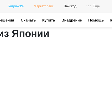
Битрикс24
Маркетплейс
Вайбкод
Ещё
Решения
Скачать
Купить
Внедрение
Помощь
Интеграци
из Японии
Промо для