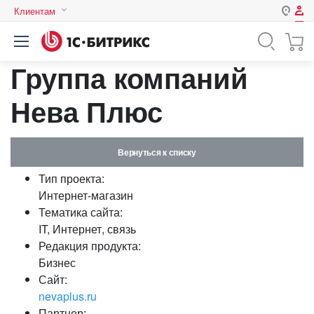
Клиентам
Авторизация
Россия
Группа компаний
Нет аккаунта?
Зарегистрироваться
Казахстан
Беларусь
Нева Плюс
Логин
Вернуться к списку
Пароль
Тип проекта:
Интернет-магазин
Запомнить меня на этом
Тематика сайта:
компьютере
IT, Интернет, связь
Забыли свой пароль?
Редакция продукта:
Бизнес
Сайт:
nevaplus.ru
или войдите с помощью
Партнер: