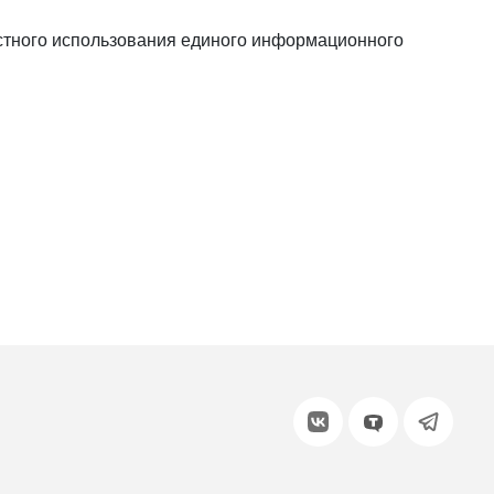
или войдите с помощью
тного использо­вания единого информа­ционного