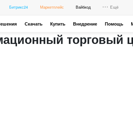
Битрикс24
Маркетплейс
Вайбкод
Ещё
Решения
Скачать
Купить
Внедрение
Помощь
Интеграци
ационный торговый 
Промо для