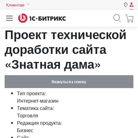
Клиентам
Авторизация
Россия
Проект технической
Нет аккаунта?
Зарегистрироваться
Казахстан
Беларусь
доработки сайта
Логин
«Знатная дама»
Пароль
Вернуться к списку
Запомнить меня на этом
Тип проекта:
компьютере
Интернет-магазин
Забыли свой пароль?
Тематика сайта:
Торговля
Редакция продукта:
Бизнес
или войдите с помощью
Сайт: