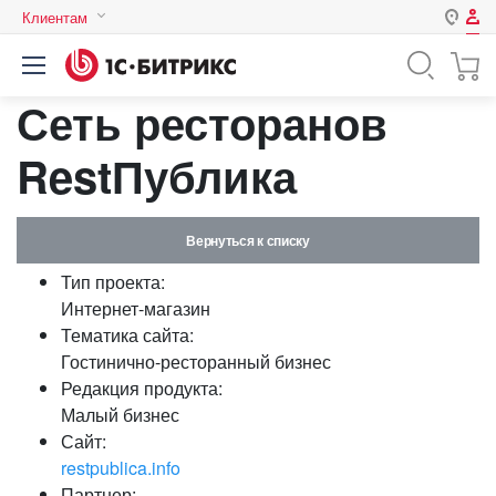
Клиентам
Авторизация
Россия
Сеть ресторанов
Нет аккаунта?
Зарегистрироваться
Казахстан
Беларусь
RestПублика
Логин
Вернуться к списку
Пароль
Тип проекта:
Интернет-магазин
Запомнить меня на этом
Тематика сайта:
компьютере
Гостинично-ресторанный бизнес
Забыли свой пароль?
Редакция продукта:
Малый бизнес
Сайт:
restpublica.info
или войдите с помощью
Партнер: