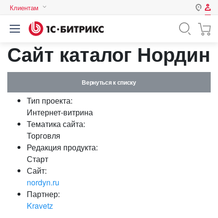
Клиентам
Авторизация
Россия
Сайт каталог Нордин
Нет аккаунта?
Зарегистрироваться
Казахстан
Беларусь
Логин
Вернуться к списку
Тип проекта:
Пароль
Интернет-витрина
Тематика сайта:
Торговля
Запомнить меня на этом
Редакция продукта:
компьютере
Старт
Забыли свой пароль?
Сайт:
nordyn.ru
Партнер:
Kravetz
или войдите с помощью