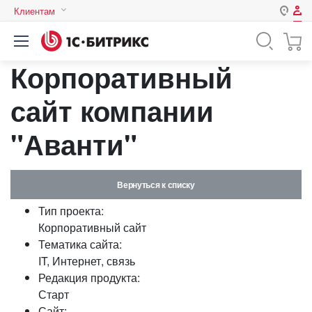
Клиентам
Авторизация
Россия
Корпоративный
Нет аккаунта?
Зарегистрироваться
Казахстан
Беларусь
сайт компании
Логин
"Аванти"
Пароль
Вернуться к списку
Запомнить меня на этом
Тип проекта:
компьютере
Корпоративный сайт
Забыли свой пароль?
Тематика сайта:
IT, Интернет, связь
Редакция продукта:
Старт
или войдите с помощью
Сайт: