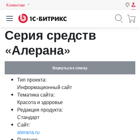
Клиентам
Авторизация
Россия
Серия средств
Нет аккаунта?
Зарегистрироваться
Казахстан
Беларусь
«Алерана»
Логин
Вернуться к списку
Пароль
Тип проекта:
Информационный сайт
Запомнить меня на этом
Тематика сайта:
компьютере
Красота и здоровье
Забыли свой пароль?
Редакция продукта:
Стандарт
Сайт:
alerana.ru
или войдите с помощью
Партнер: