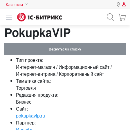
Клиентам
Авторизация
Россия
PokupkaVIP
Нет аккаунта?
Зарегистрироваться
Казахстан
Беларусь
Логин
Вернуться к списку
Тип проекта:
Пароль
Интернет-магазин / Информационный сайт /
Интернет-витрина / Корпоративный сайт
Тематика сайта:
Запомнить меня на этом
Торговля
компьютере
Редакция продукта:
Забыли свой пароль?
Бизнес
Сайт:
pokupkavip.ru
Партнер:
или войдите с помощью
Инсайд