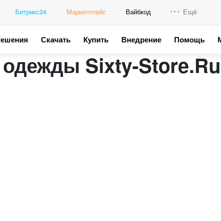
Битрикс24
Маркетплейс
Вайбкод
Ещё
Решения
Скачать
Купить
Внедрение
Помощь
Интеграци
одежды Sixty-Store.Ru
Промо для